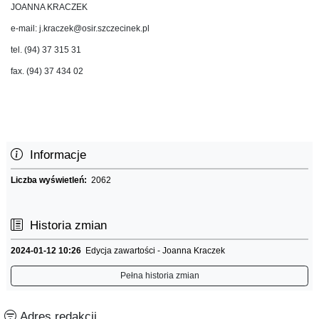
JOANNA KRACZEK
e-mail: j.kraczek@osir.szczecinek.pl
tel. (94) 37 315 31
fax. (94) 37 434 02
Informacje
Liczba wyświetleń:
2062
Historia zmian
2024-01-12 10:26
Edycja zawartości - Joanna Kraczek
Pełna historia zmian
Adres redakcji