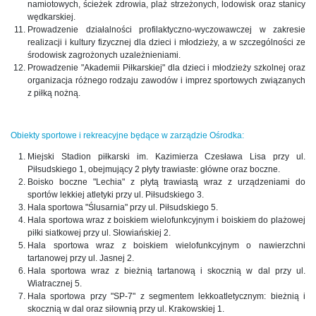
namiotowych, ścieżek zdrowia, plaż strzeżonych, lodowisk oraz stanicy
wędkarskiej.
Prowadzenie działalności profilaktyczno-wyczowawczej w zakresie
realizacji i kultury fizycznej dla dzieci i młodzieży, a w szczególności ze
środowisk zagrożonych uzależnieniami.
Prowadzenie "Akademii Piłkarskiej" dla dzieci i młodzieży szkolnej oraz
organizacja różnego rodzaju zawodów i imprez sportowych związanych
z piłką nożną.
Obiekty sportowe i rekreacyjne będące w zarządzie Ośrodka:
Miejski Stadion piłkarski im. Kazimierza Czesława Lisa przy ul.
Piłsudskiego 1, obejmujący 2 płyty trawiaste: główne oraz boczne.
Boisko boczne "Lechia" z płytą trawiastą wraz z urządzeniami do
sportów lekkiej atletyki przy ul. Piłsudskiego 3.
Hala sportowa "Ślusarnia" przy ul. Piłsudskiego 5.
Hala sportowa wraz z boiskiem wielofunkcyjnym i boiskiem do plażowej
piłki siatkowej przy ul. Słowiańskiej 2.
Hala sportowa wraz z boiskiem wielofunkcyjnym o nawierzchni
tartanowej przy ul. Jasnej 2.
Hala sportowa wraz z bieżnią tartanową i skocznią w dal przy ul.
Wiatracznej 5.
Hala sportowa przy "SP-7" z segmentem lekkoatletycznym: bieżnią i
skocznią w dal oraz siłownią przy ul. Krakowskiej 1.