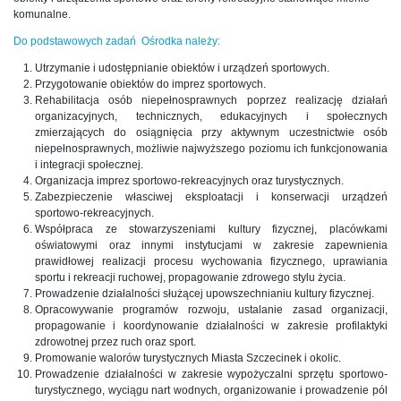
komunalne.
Do podstawowych zadań Ośrodka należy:
Utrzymanie i udostępnianie obiektów i urządzeń sportowych.
Przygotowanie obiektów do imprez sportowych.
Rehabilitacja osób niepełnosprawnych poprzez realizację działań
organizacyjnych, technicznych, edukacyjnych i społecznych
zmierzających do osiągnięcia przy aktywnym uczestnictwie osób
niepełnosprawnych, możliwie najwyższego poziomu ich funkcjonowania
i integracji społecznej.
Organizacja imprez sportowo-rekreacyjnych oraz turystycznych.
Zabezpieczenie własciwej eksploatacji i konserwacji urządzeń
sportowo-rekreacyjnych.
Współpraca ze stowarzyszeniami kultury fizycznej, placówkami
oświatowymi oraz innymi instytucjami w zakresie zapewnienia
prawidłowej realizacji procesu wychowania fizycznego, uprawiania
sportu i rekreacji ruchowej, propagowanie zdrowego stylu życia.
Prowadzenie działalności służącej upowszechnianiu kultury fizycznej.
Opracowywanie programów rozwoju, ustalanie zasad organizacji,
propagowanie i koordynowanie działalności w zakresie profilaktyki
zdrowotnej przez ruch oraz sport.
Promowanie walorów turystycznych Miasta Szczecinek i okolic.
Prowadzenie działalności w zakresie wypożyczalni sprzętu sportowo-
turystycznego, wyciągu nart wodnych, organizowanie i prowadzenie pól