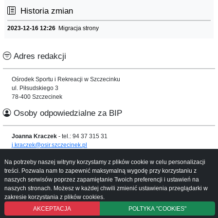
Historia zmian
2023-12-16 12:26
Migracja strony
Adres redakcji
Ośrodek Sportu i Rekreacji w Szczecinku
ul. Piłsudskiego 3
78-400 Szczecinek
Osoby odpowiedzialne za BIP
Joanna Kraczek
- tel.: 94 37 315 31
j.kraczek@osir.szczecinek.pl
Informacje o serwisie
Na potrzeby naszej witryny korzystamy z plików cookie w celu personalizacji
treści. Pozwala nam to zapewnić maksymalną wygodę przy korzystaniu z
naszych serwisów poprzez zapamiętanie Twoich preferencji i ustawień na
Mapa serwisu
naszych stronach. Możesz w każdej chwili zmienić ustawienia przeglądarki w
Instrukcja obsługi
zakresie korzystania z plików cookies.
AKCEPTACJA
POLTYKA "COOKIES"