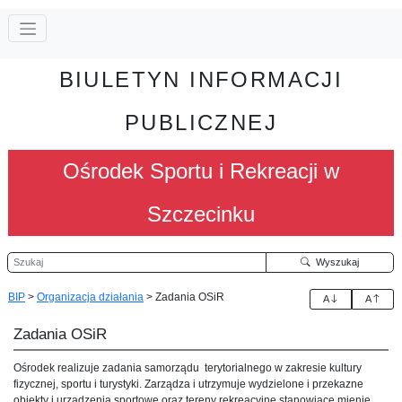
BIULETYN INFORMACJI
PUBLICZNEJ
Ośrodek Sportu i Rekreacji w
Szczecinku
Szukaj
Wyszukaj
BIP
>
Organizacja działania
>
Zadania OSiR
A
A
Zadania OSiR
Ośrodek realizuje zadania samorządu terytorialnego w zakresie kultury
fizycznej, sportu i turystyki. Zarządza i utrzymuje wydzielone i przekazne
obiekty i urządzenia sportowe oraz tereny rekreacyjne stanowiące mienie