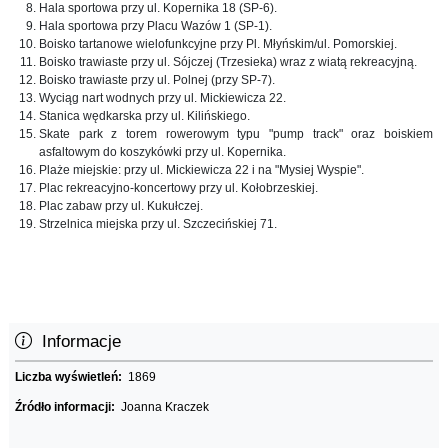
Hala sportowa przy ul. Kopernika 18 (SP-6).
Hala sportowa przy Placu Wazów 1 (SP-1).
Boisko tartanowe wielofunkcyjne przy Pl. Młyńskim/ul. Pomorskiej.
Boisko trawiaste przy ul. Sójczej (Trzesieka) wraz z wiatą rekreacyjną.
Boisko trawiaste przy ul. Polnej (przy SP-7).
Wyciąg nart wodnych przy ul. Mickiewicza 22.
Stanica wędkarska przy ul. Kilińskiego.
Skate park z torem rowerowym typu "pump track" oraz boiskiem
asfaltowym do koszykówki przy ul. Kopernika.
Plaże miejskie: przy ul. Mickiewicza 22 i na "Mysiej Wyspie".
Plac rekreacyjno-koncertowy przy ul. Kołobrzeskiej.
Plac zabaw przy ul. Kukułczej.
Strzelnica miejska przy ul. Szczecińskiej 71.
Informacje
Liczba wyświetleń:
1869
Źródło informacji:
Joanna Kraczek